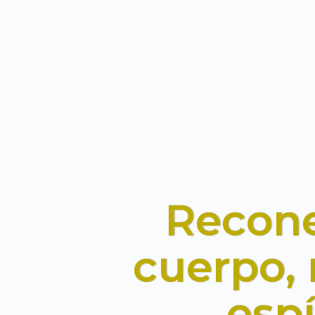
Recone
cuerpo,
espí